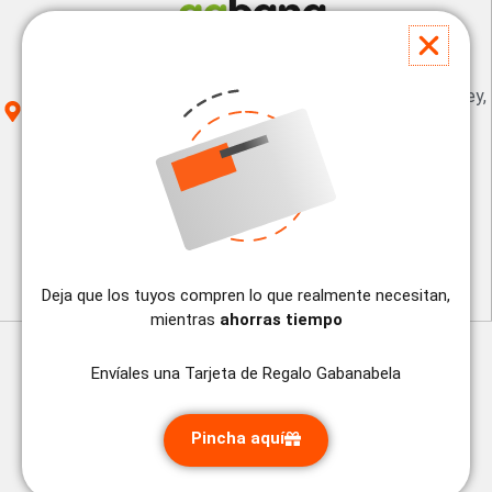
Cuba La Habana Calle 13 #18208 entre 182 y 184. Siboney,
Playa.
gerencia@gabanabela.com
+53 53702684
@gabanabela_tiendaonline
Deja que los tuyos compren lo que realmente necesitan,
mientras
ahorras tiempo
Categorías
Envíales una Tarjeta de Regalo Gabanabela
Todos los productos
Alimentos y Bebidas
Pincha aquí
Aseo e higiene