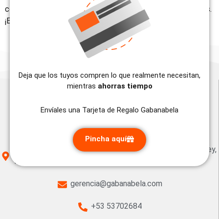
comentario, no dudes en ponerte en contacto con nosotros.
¡Estamos aquí para ayudarte!
Deja que los tuyos compren lo que realmente necesitan,
mientras
ahorras tiempo
Información de la tienda
Envíales una Tarjeta de Regalo Gabanabela
Pincha aquí
Cuba La Habana Calle 13 #18208 entre 182 y 184. Siboney,
Playa.
gerencia@gabanabela.com
+53 53702684